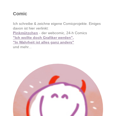
Comic
Ich schreibe & zeichne eigene Comicprojekte. Einiges
davon ist hier verlinkt:
Pinkmützchen
- der webcomic, 24-h Comics
"Ich wollte doch Grafiker werden",
"In Wahrheit ist alles ganz anders"
und mehr...