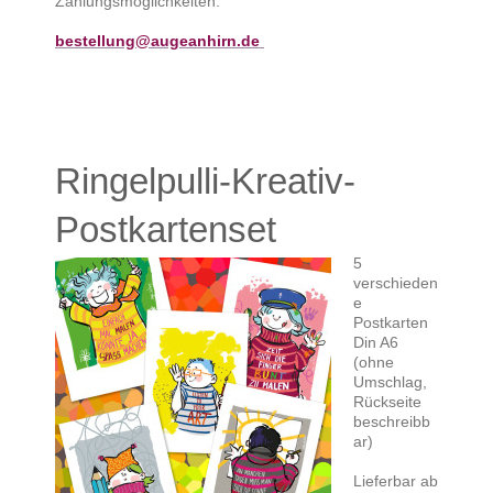
Zahlungsmöglichkeiten.
bestellung@augeanhirn.de
Ringelpulli-Kreativ-
Postkartenset
5
verschieden
e
Postkarten
Din A6
(ohne
Umschlag,
Rückseite
beschreibb
ar)
Lieferbar ab